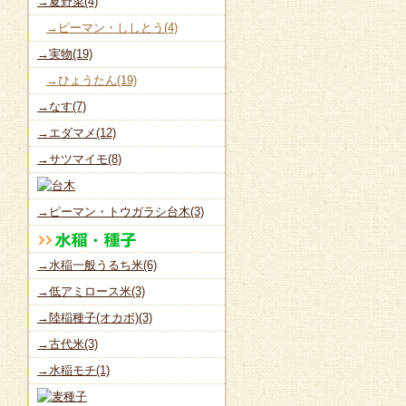
→夏野菜(4)
→ピーマン・ししとう(4)
→実物(19)
→ひょうたん(19)
→なす(7)
→エダマメ(12)
→サツマイモ(8)
→ピーマン・トウガラシ台木(3)
→水稲一般うるち米(6)
→低アミロース米(3)
→陸稲種子(オカボ)(3)
→古代米(3)
→水稲モチ(1)