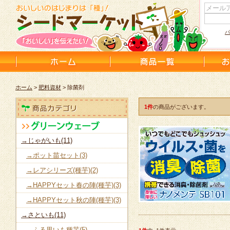
パ
ホーム
>
肥料資材
> 除菌剤
1件
の商品がございます。
→じゃがいも(11)
→ポット苗セット(3)
→レアシリーズ(種芋)(2)
→HAPPYセット春の陣(種芋)(3)
→HAPPYセット秋の陣(種芋)(3)
→さといも(11)
→ふる里いも種芋(5)