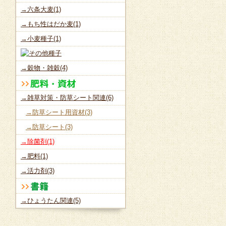
→六条大麦(1)
→もち性はだか麦(1)
→小麦種子(1)
→穀物・雑穀(4)
→雑草対策・防草シート関連(6)
→防草シート用資材(3)
→防草シート(3)
→除菌剤(1)
→肥料(1)
→活力剤(3)
→ひょうたん関連(5)