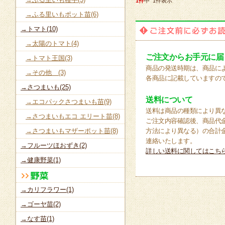
1件
中 1件表示
→ふる里いもポット苗(6)
→トマト(10)
→太陽のトマト(4)
ご注文からお手元に届
→トマト王国(3)
商品の発送時期は、商品に
→その他 (3)
各商品に記載していますの
→さつまいも(25)
送料について
→エコパックさつまいも苗(9)
送料は商品の種類により異
→さつまいもエコ エリート苗(8)
ご注文内容確認後、商品代
→さつまいもマザーポット苗(8)
方法により異なる）の合計
連絡いたします。
→フルーツほおずき(2)
詳しい送料に関してはこち
→健康野菜(1)
→カリフラワー(1)
→ゴーヤ苗(2)
→なす苗(1)