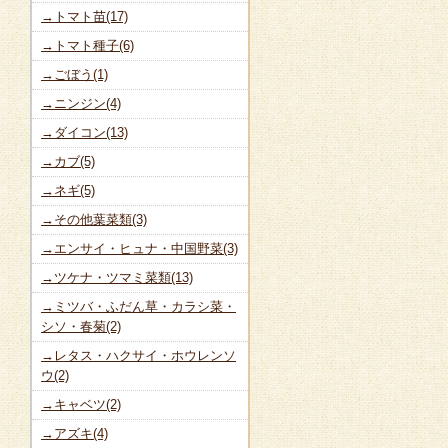
→トマト苗(17)
→トマト種子(6)
→ごぼう(1)
→ニンジン(4)
→ダイコン(13)
→カブ(5)
→ネギ(5)
→その他葉菜類(3)
→エンサイ・ヒュナ・中国野菜(3)
→ツケナ・ツマミ菜類(13)
→ミツバ・ふだん草・カラシ菜・
シソ・春菊(2)
→レタス・ハクサイ・ホウレンソ
ウ(2)
→キャベツ(2)
→アズキ(4)