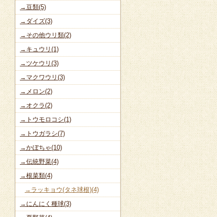
→豆類(5)
→ダイズ(3)
→その他ウリ類(2)
→キュウリ(1)
→ツケウリ(3)
→マクワウリ(3)
→メロン(2)
→オクラ(2)
→トウモロコシ(1)
→トウガラシ(7)
→かぼちゃ(10)
→伝統野菜(4)
→根菜類(4)
→ラッキョウ(タネ球根)(4)
→にんにく種球(3)