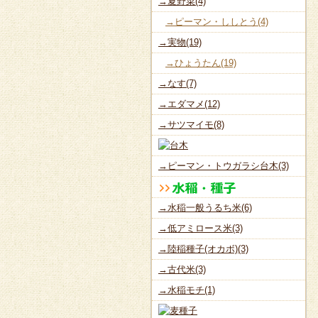
→夏野菜(4)
→ピーマン・ししとう(4)
→実物(19)
→ひょうたん(19)
→なす(7)
→エダマメ(12)
→サツマイモ(8)
→ピーマン・トウガラシ台木(3)
→水稲一般うるち米(6)
→低アミロース米(3)
→陸稲種子(オカボ)(3)
→古代米(3)
→水稲モチ(1)