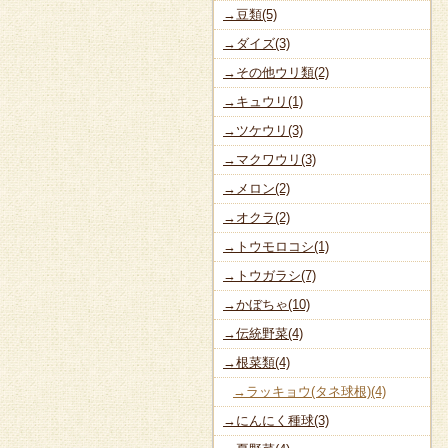
→豆類(5)
→ダイズ(3)
→その他ウリ類(2)
→キュウリ(1)
→ツケウリ(3)
→マクワウリ(3)
→メロン(2)
→オクラ(2)
→トウモロコシ(1)
→トウガラシ(7)
→かぼちゃ(10)
→伝統野菜(4)
→根菜類(4)
→ラッキョウ(タネ球根)(4)
→にんにく種球(3)