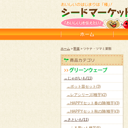
ホーム
>
野菜
> ツケナ・ツマミ菜類
→じゃがいも(11)
→ポット苗セット(3)
→レアシリーズ(種芋)(2)
→HAPPYセット春の陣(種芋)(3)
→HAPPYセット秋の陣(種芋)(3)
→さといも(11)
→ふる里いも種芋(5)