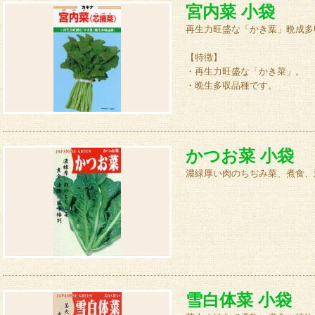
宮内菜 小袋
再生力旺盛な「かき葉」晩成多
【特徴】
・再生力旺盛な「かき菜」。
・晩生多収品種です。
かつお菜 小袋
濃緑厚い肉のちぢみ菜、煮食、
雪白体菜 小袋