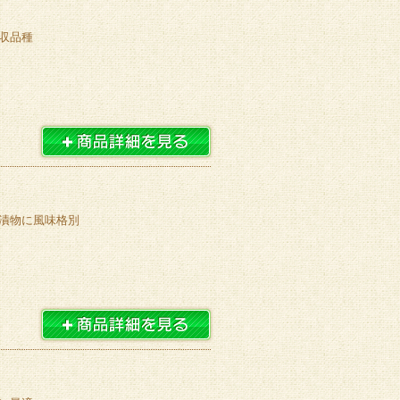
収品種
漬物に風味格別