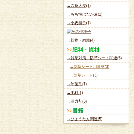
→六条大麦(1)
→もち性はだか麦(1)
→小麦種子(1)
→穀物・雑穀(4)
→雑草対策・防草シート関連(6)
→防草シート用資材(3)
→防草シート(3)
→除菌剤(1)
→肥料(1)
→活力剤(3)
→ひょうたん関連(5)