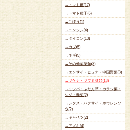
→トマト苗(17)
→トマト種子(6)
→ごぼう(1)
→ニンジン(4)
→ダイコン(13)
→カブ(5)
→ネギ(5)
→その他葉菜類(3)
→エンサイ・ヒュナ・中国野菜(3)
→ツケナ・ツマミ菜類(13)
→ミツバ・ふだん草・カラシ菜・
シソ・春菊(2)
→レタス・ハクサイ・ホウレンソ
ウ(2)
→キャベツ(2)
→アズキ(4)