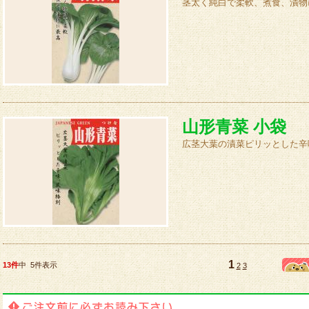
茎太く純白で柔軟、煮食、漬物
山形青菜 小袋
広茎大葉の漬菜ピリッとした辛
1
13件
中 5件表示
2
3