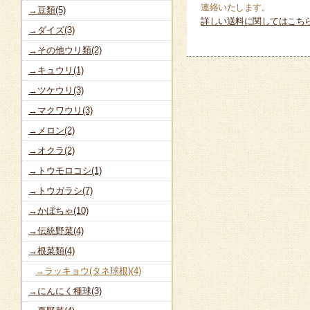
連絡いたします。
→豆類(5)
詳しい送料に関してはこち
→ダイズ(3)
→その他ウリ類(2)
→キュウリ(1)
→ツケウリ(3)
→マクワウリ(3)
→メロン(2)
→オクラ(2)
→トウモロコシ(1)
→トウガラシ(7)
→かぼちゃ(10)
→伝統野菜(4)
→根菜類(4)
→ラッキョウ(タネ球根)(4)
→にんにく種球(3)