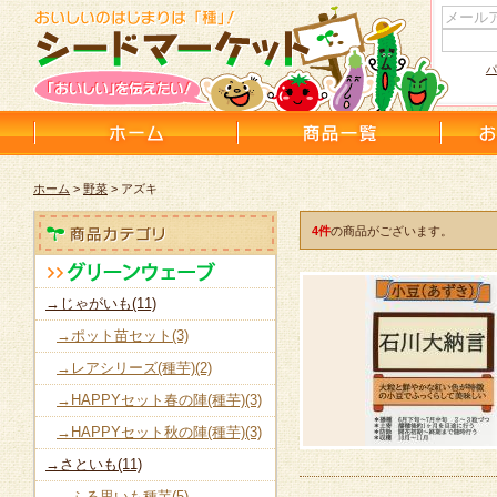
パ
ホーム
>
野菜
> アズキ
4件
の商品がございます。
→じゃがいも(11)
→ポット苗セット(3)
→レアシリーズ(種芋)(2)
→HAPPYセット春の陣(種芋)(3)
→HAPPYセット秋の陣(種芋)(3)
→さといも(11)
→ふる里いも種芋(5)