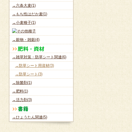
→六条大麦(1)
→もち性はだか麦(1)
→小麦種子(1)
→穀物・雑穀(4)
→雑草対策・防草シート関連(6)
→防草シート用資材(3)
→防草シート(3)
→除菌剤(1)
→肥料(1)
→活力剤(3)
→ひょうたん関連(5)