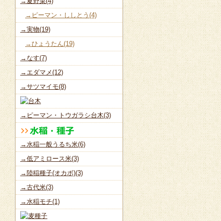
→夏野菜(4)
→ピーマン・ししとう(4)
→実物(19)
→ひょうたん(19)
→なす(7)
→エダマメ(12)
→サツマイモ(8)
→ピーマン・トウガラシ台木(3)
→水稲一般うるち米(6)
→低アミロース米(3)
→陸稲種子(オカボ)(3)
→古代米(3)
→水稲モチ(1)