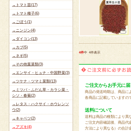
→トマト苗(17)
→トマト種子(6)
→ごぼう(1)
→ニンジン(4)
→ダイコン(13)
→カブ(5)
4件
中 4件表示
→ネギ(5)
→その他葉菜類(3)
→エンサイ・ヒュナ・中国野菜(3)
→ツケナ・ツマミ菜類(13)
ご注文からお手元に届
→ミツバ・ふだん草・カラシ菜・
商品の発送時期は、商品に
シソ・春菊(2)
各商品に記載していますの
→レタス・ハクサイ・ホウレンソ
ウ(2)
送料について
送料は商品の種類により異
→キャベツ(2)
ご注文内容確認後、商品代
→アズキ(4)
方法により異なる）の合計