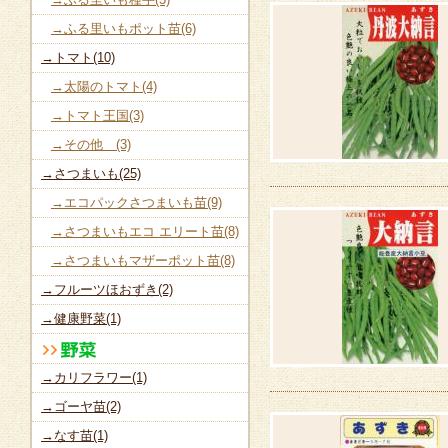
→ふる里いもポット苗(6)
→トマト(10)
→太陽のトマト(4)
→トマト王国(3)
→その他 (3)
→さつまいも(25)
→エコパックさつまいも苗(9)
→さつまいもエコ エリート苗(8)
→さつまいもマザーポット苗(8)
→フルーツほおずき(2)
→健康野菜(1)
→カリフラワー(1)
→ゴーヤ苗(2)
→なす苗(1)