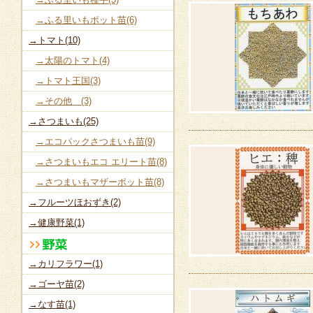
→ふる里いもポット苗(6)
→トマト(10)
→太陽のトマト(4)
→トマト王国(3)
→その他 (3)
→さつまいも(25)
→エコパックさつまいも苗(9)
→さつまいもエコ エリート苗(8)
→さつまいもマザーポット苗(8)
→フルーツほおずき(2)
→健康野菜(1)
→カリフラワー(1)
→ゴーヤ苗(2)
→なす苗(1)