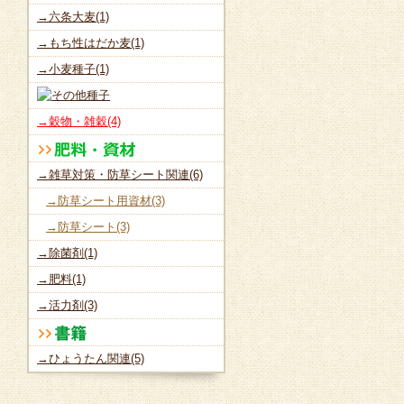
→六条大麦(1)
→もち性はだか麦(1)
→小麦種子(1)
→穀物・雑穀(4)
→雑草対策・防草シート関連(6)
→防草シート用資材(3)
→防草シート(3)
→除菌剤(1)
→肥料(1)
→活力剤(3)
→ひょうたん関連(5)