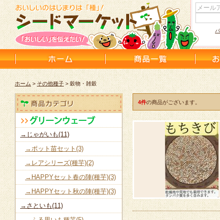
パ
ホーム
>
その他種子
> 穀物・雑穀
4件
の商品がございます。
→じゃがいも(11)
→ポット苗セット(3)
→レアシリーズ(種芋)(2)
→HAPPYセット春の陣(種芋)(3)
→HAPPYセット秋の陣(種芋)(3)
→さといも(11)
→ふる里いも種芋(5)