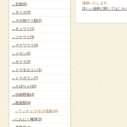
連絡いたします。
→豆類(5)
詳しい送料に関してはこち
→ダイズ(3)
→その他ウリ類(2)
→キュウリ(1)
→ツケウリ(3)
→マクワウリ(3)
→メロン(2)
→オクラ(2)
→トウモロコシ(1)
→トウガラシ(7)
→かぼちゃ(10)
→伝統野菜(4)
→根菜類(4)
→ラッキョウ(タネ球根)(4)
→にんにく種球(3)