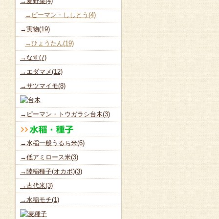
→夏野菜(4)
→ピーマン・ししとう(4)
→実物(19)
→ひょうたん(19)
→なす(7)
→エダマメ(12)
→サツマイモ(8)
→ピーマン・トウガラシ台木(3)
→水稲一般うるち米(6)
→低アミロース米(3)
→陸稲種子(オカボ)(3)
→古代米(3)
→水稲モチ(1)