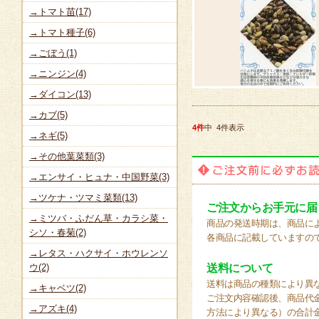
→トマト苗(17)
→トマト種子(6)
→ごぼう(1)
→ニンジン(4)
→ダイコン(13)
→カブ(5)
4件
中 4件表示
→ネギ(5)
→その他葉菜類(3)
→エンサイ・ヒュナ・中国野菜(3)
→ツケナ・ツマミ菜類(13)
ご注文からお手元に届
→ミツバ・ふだん草・カラシ菜・
商品の発送時期は、商品に
シソ・春菊(2)
各商品に記載していますの
→レタス・ハクサイ・ホウレンソ
ウ(2)
送料について
送料は商品の種類により異
→キャベツ(2)
ご注文内容確認後、商品代
→アズキ(4)
方法により異なる）の合計