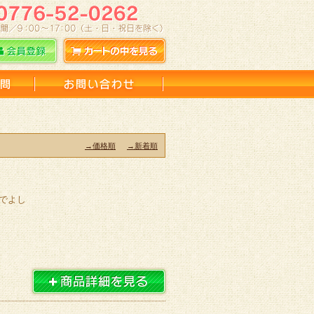
→価格順
→新着順
でよし