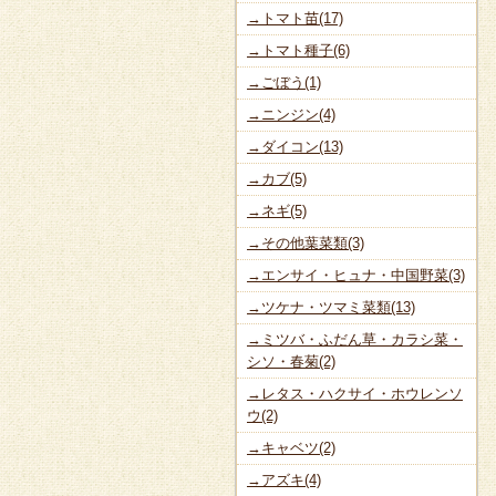
→トマト苗(17)
→トマト種子(6)
→ごぼう(1)
→ニンジン(4)
→ダイコン(13)
→カブ(5)
→ネギ(5)
→その他葉菜類(3)
→エンサイ・ヒュナ・中国野菜(3)
→ツケナ・ツマミ菜類(13)
→ミツバ・ふだん草・カラシ菜・
シソ・春菊(2)
→レタス・ハクサイ・ホウレンソ
ウ(2)
→キャベツ(2)
→アズキ(4)