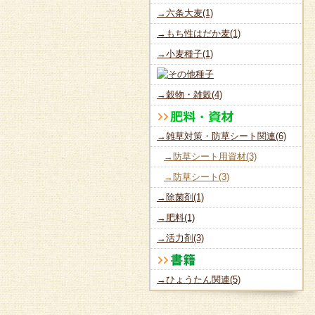
→六条大麦(1)
→もち性はだか麦(1)
→小麦種子(1)
→穀物・雑穀(4)
→雑草対策・防草シート関連(6)
→防草シート用資材(3)
→防草シート(3)
→除菌剤(1)
→肥料(1)
→活力剤(3)
→ひょうたん関連(5)