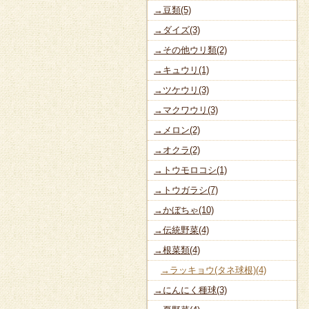
→豆類(5)
→ダイズ(3)
→その他ウリ類(2)
→キュウリ(1)
→ツケウリ(3)
→マクワウリ(3)
→メロン(2)
→オクラ(2)
→トウモロコシ(1)
→トウガラシ(7)
→かぼちゃ(10)
→伝統野菜(4)
→根菜類(4)
→ラッキョウ(タネ球根)(4)
→にんにく種球(3)