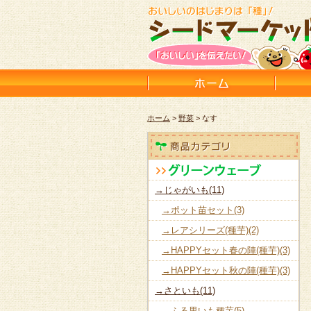
ホーム
>
野菜
> なす
→じゃがいも(11)
→ポット苗セット(3)
→レアシリーズ(種芋)(2)
→HAPPYセット春の陣(種芋)(3)
→HAPPYセット秋の陣(種芋)(3)
→さといも(11)
→ふる里いも種芋(5)