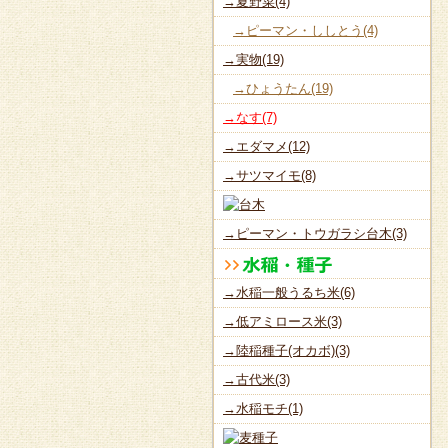
→夏野菜(4)
→ピーマン・ししとう(4)
→実物(19)
→ひょうたん(19)
→なす(7)
→エダマメ(12)
→サツマイモ(8)
→ピーマン・トウガラシ台木(3)
→水稲一般うるち米(6)
→低アミロース米(3)
→陸稲種子(オカボ)(3)
→古代米(3)
→水稲モチ(1)