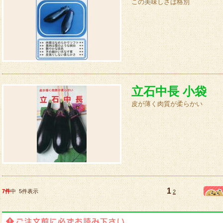
この美味しさは格別
立石中長 小袋
皮が薄く肉質が柔らかい
1
7件
中 5件表示
2