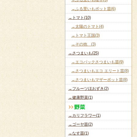
→ふる里いもポット苗(6)
→トマト(10)
→太陽のトマト(4)
→トマト王国(3)
→その他 (3)
→さつまいも(25)
→エコパックさつまいも苗(9)
→さつまいもエコ エリート苗(8)
→さつまいもマザーポット苗(8)
→フルーツほおずき(2)
→健康野菜(1)
→カリフラワー(1)
→ゴーヤ苗(2)
→なす苗(1)