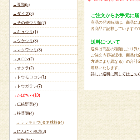
→豆類(5)
→ダイズ(3)
ご注文からお手元に届
商品の発送時期は、商品に
→その他ウリ類(2)
各商品に記載していますの
→キュウリ(1)
→ツケウリ(3)
送料について
送料は商品の種類により異
→マクワウリ(3)
ご注文内容確認後、商品代
→メロン(2)
方法により異なる）の合計
連絡いたします。
→オクラ(2)
詳しい送料に関してはこち
→トウモロコシ(1)
→トウガラシ(7)
→かぼちゃ(10)
→伝統野菜(4)
→根菜類(4)
→ラッキョウ(タネ球根)(4)
→にんにく種球(3)