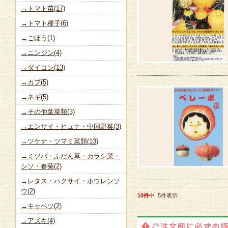
→トマト苗(17)
→トマト種子(6)
→ごぼう(1)
→ニンジン(4)
→ダイコン(13)
→カブ(5)
→ネギ(5)
→その他葉菜類(3)
→エンサイ・ヒュナ・中国野菜(3)
→ツケナ・ツマミ菜類(13)
→ミツバ・ふだん草・カラシ菜・
シソ・春菊(2)
→レタス・ハクサイ・ホウレンソ
ウ(2)
10件
中 5件表示
→キャベツ(2)
→アズキ(4)