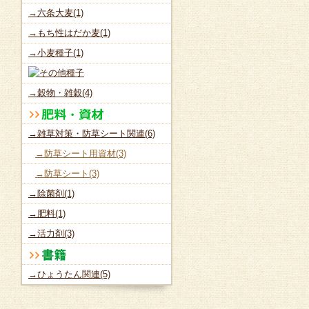
→六条大麦(1)
→もち性はだか麦(1)
→小麦種子(1)
→穀物・雑穀(4)
→雑草対策・防草シート関連(6)
→防草シート用資材(3)
→防草シート(3)
→除菌剤(1)
→肥料(1)
→活力剤(3)
→ひょうたん関連(5)