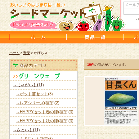
パ
ホーム
>
野菜
> かぼちゃ
10件
の商品がございます。
→じゃがいも(11)
→ポット苗セット(3)
→レアシリーズ(種芋)(2)
→HAPPYセット春の陣(種芋)(3)
→HAPPYセット秋の陣(種芋)(3)
→さといも(11)
→ふる里いも種芋(5)