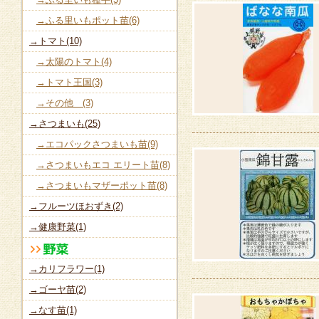
→ふる里いもポット苗(6)
→トマト(10)
→太陽のトマト(4)
→トマト王国(3)
→その他 (3)
→さつまいも(25)
→エコパックさつまいも苗(9)
→さつまいもエコ エリート苗(8)
→さつまいもマザーポット苗(8)
→フルーツほおずき(2)
→健康野菜(1)
→カリフラワー(1)
→ゴーヤ苗(2)
→なす苗(1)