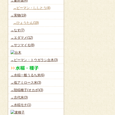
→夏野菜(4)
→ピーマン・ししとう(4)
→実物(19)
→ひょうたん(19)
→なす(7)
→エダマメ(12)
→サツマイモ(8)
→ピーマン・トウガラシ台木(3)
→水稲一般うるち米(6)
→低アミロース米(3)
→陸稲種子(オカボ)(3)
→古代米(3)
→水稲モチ(1)