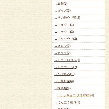
→豆類(5)
→ダイズ(3)
→その他ウリ類(2)
→キュウリ(1)
→ツケウリ(3)
→マクワウリ(3)
→メロン(2)
→オクラ(2)
→トウモロコシ(1)
→トウガラシ(7)
→かぼちゃ(10)
→伝統野菜(4)
→根菜類(4)
→ラッキョウ(タネ球根)(4)
→にんにく種球(3)