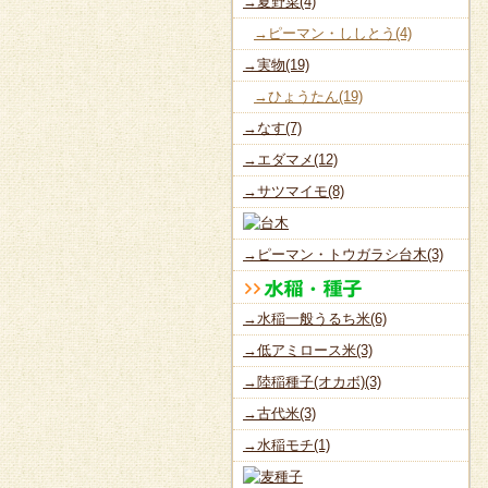
→夏野菜(4)
→ピーマン・ししとう(4)
→実物(19)
→ひょうたん(19)
→なす(7)
→エダマメ(12)
→サツマイモ(8)
→ピーマン・トウガラシ台木(3)
→水稲一般うるち米(6)
→低アミロース米(3)
→陸稲種子(オカボ)(3)
→古代米(3)
→水稲モチ(1)