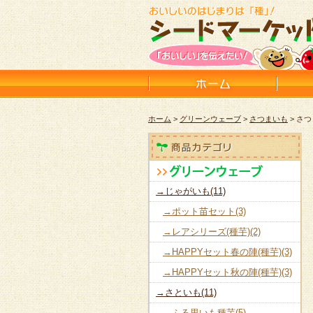
ホーム
>
グリーンウェーブ
>
さつまいも
> さ
→じゃがいも(11)
→ポット苗セット(3)
→レアシリーズ(種芋)(2)
→HAPPYセット春の陣(種芋)(3)
→HAPPYセット秋の陣(種芋)(3)
→さといも(11)
→ふる里いも種芋(5)