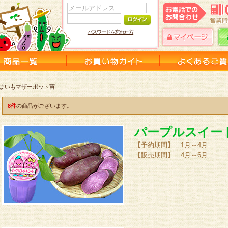
パスワードを忘れた方
つまいもマザーポット苗
8件
の商品がございます。
パープルスイート
【予約期間】 1月～4月
【販売期間】 4月～6月