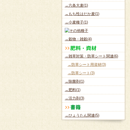
→六条大麦(1)
→もち性はだか麦(1)
→小麦種子(1)
→穀物・雑穀(4)
→雑草対策・防草シート関連(6)
→防草シート用資材(3)
→防草シート(3)
→除菌剤(1)
→肥料(1)
→活力剤(3)
→ひょうたん関連(5)