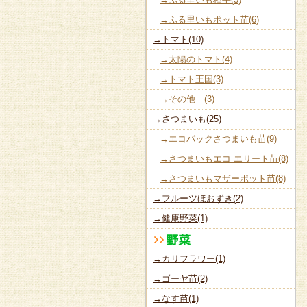
→ふる里いもポット苗(6)
→トマト(10)
→太陽のトマト(4)
→トマト王国(3)
→その他 (3)
→さつまいも(25)
→エコパックさつまいも苗(9)
→さつまいもエコ エリート苗(8)
→さつまいもマザーポット苗(8)
→フルーツほおずき(2)
→健康野菜(1)
→カリフラワー(1)
→ゴーヤ苗(2)
→なす苗(1)