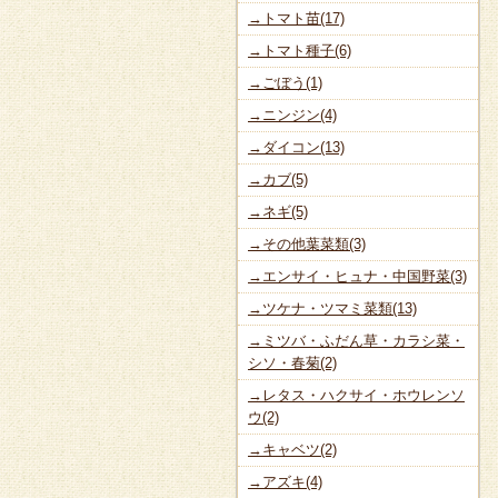
→トマト苗(17)
→トマト種子(6)
→ごぼう(1)
→ニンジン(4)
→ダイコン(13)
→カブ(5)
→ネギ(5)
→その他葉菜類(3)
→エンサイ・ヒュナ・中国野菜(3)
→ツケナ・ツマミ菜類(13)
→ミツバ・ふだん草・カラシ菜・
シソ・春菊(2)
→レタス・ハクサイ・ホウレンソ
ウ(2)
→キャベツ(2)
→アズキ(4)