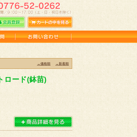
→価格順
→新着順
ロード(鉢苗)