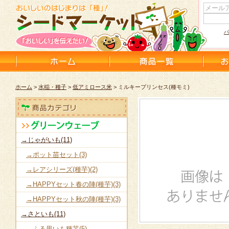
パ
ホーム
>
水稲・種子
>
低アミロース米
> ミルキープリンセス(種モミ)
→じゃがいも(11)
→ポット苗セット(3)
→レアシリーズ(種芋)(2)
→HAPPYセット春の陣(種芋)(3)
→HAPPYセット秋の陣(種芋)(3)
→さといも(11)
→ふる里いも種芋(5)