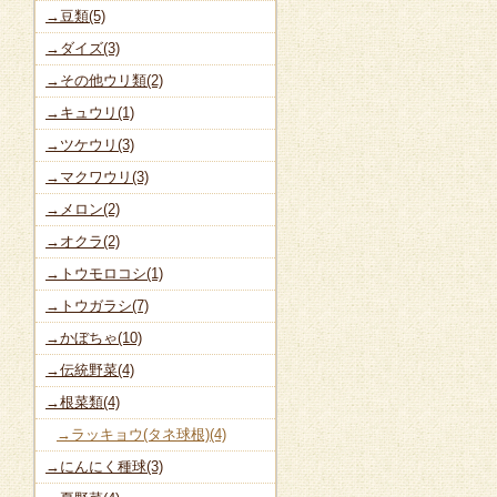
→豆類(5)
→ダイズ(3)
→その他ウリ類(2)
→キュウリ(1)
→ツケウリ(3)
→マクワウリ(3)
→メロン(2)
→オクラ(2)
→トウモロコシ(1)
→トウガラシ(7)
→かぼちゃ(10)
→伝統野菜(4)
→根菜類(4)
→ラッキョウ(タネ球根)(4)
→にんにく種球(3)