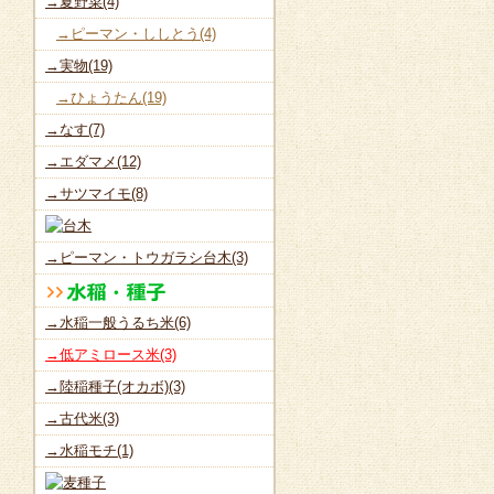
→夏野菜(4)
→ピーマン・ししとう(4)
→実物(19)
→ひょうたん(19)
→なす(7)
→エダマメ(12)
→サツマイモ(8)
→ピーマン・トウガラシ台木(3)
→水稲一般うるち米(6)
→低アミロース米(3)
→陸稲種子(オカボ)(3)
→古代米(3)
→水稲モチ(1)