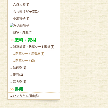
→六条大麦(1)
→もち性はだか麦(1)
→小麦種子(1)
→穀物・雑穀(4)
→雑草対策・防草シート関連(6)
→防草シート用資材(3)
→防草シート(3)
→除菌剤(1)
→肥料(1)
→活力剤(3)
→ひょうたん関連(5)