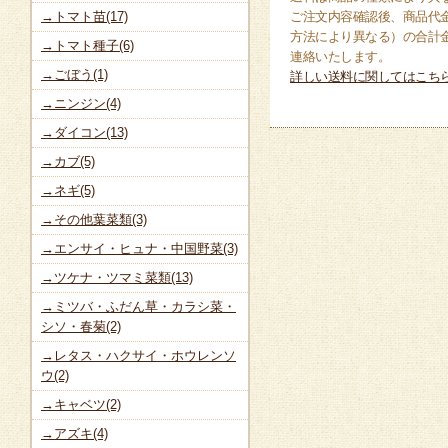
→トマト苗(17)
ご注文内容確認後、商品代
方法により異なる）の合計
→トマト種子(6)
連絡いたします。
→ごぼう(1)
詳しい送料に関してはこち
→ニンジン(4)
→ダイコン(13)
→カブ(5)
→ネギ(5)
→その他葉菜類(3)
→エンサイ・ヒュナ・中国野菜(3)
→ツケナ・ツマミ菜類(13)
→ミツバ・ふだん草・カラシ菜・
シソ・春菊(2)
→レタス・ハクサイ・ホウレンソ
ウ(2)
→キャベツ(2)
→アズキ(4)