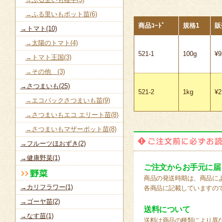
→ふる里いもポット苗(6)
商品ｺｰﾄﾞ
規格1
販
→トマト(10)
→太陽のトマト(4)
521-1
100g
¥
→トマト王国(3)
→その他 (3)
→さつまいも(25)
521-2
1kg
¥2
→エコパックさつまいも苗(9)
→さつまいもエコ エリート苗(8)
→さつまいもマザーポット苗(8)
→フルーツほおずき(2)
→健康野菜(1)
ご注文からお手元に届
商品の発送時期は、商品に
→カリフラワー(1)
各商品に記載していますの
→ゴーヤ苗(2)
送料について
→なす苗(1)
送料は商品の種類により異