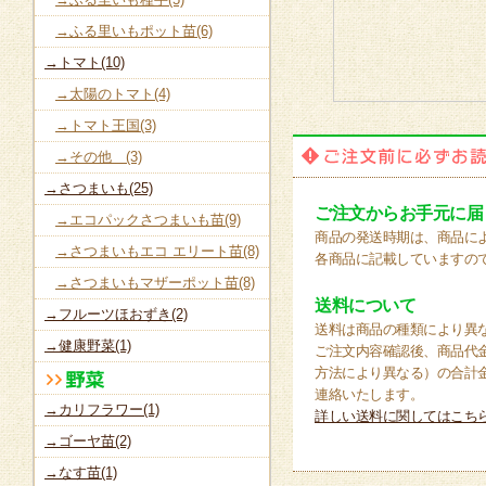
→ふる里いもポット苗(6)
→トマト(10)
→太陽のトマト(4)
→トマト王国(3)
→その他 (3)
→さつまいも(25)
ご注文からお手元に届
→エコパックさつまいも苗(9)
商品の発送時期は、商品に
→さつまいもエコ エリート苗(8)
各商品に記載していますの
→さつまいもマザーポット苗(8)
送料について
→フルーツほおずき(2)
送料は商品の種類により異
→健康野菜(1)
ご注文内容確認後、商品代
方法により異なる）の合計
連絡いたします。
→カリフラワー(1)
詳しい送料に関してはこち
→ゴーヤ苗(2)
→なす苗(1)