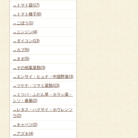
→トマト苗(17)
→トマト種子(6)
→ごぼう(1)
→ニンジン(4)
→ダイコン(13)
→カブ(5)
→ネギ(5)
→その他葉菜類(3)
→エンサイ・ヒュナ・中国野菜(3)
→ツケナ・ツマミ菜類(13)
→ミツバ・ふだん草・カラシ菜・
シソ・春菊(2)
→レタス・ハクサイ・ホウレンソ
ウ(2)
→キャベツ(2)
→アズキ(4)