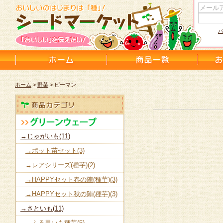
パ
ホーム
>
野菜
> ピーマン
→じゃがいも(11)
→ポット苗セット(3)
→レアシリーズ(種芋)(2)
→HAPPYセット春の陣(種芋)(3)
→HAPPYセット秋の陣(種芋)(3)
→さといも(11)
→ふる里いも種芋(5)