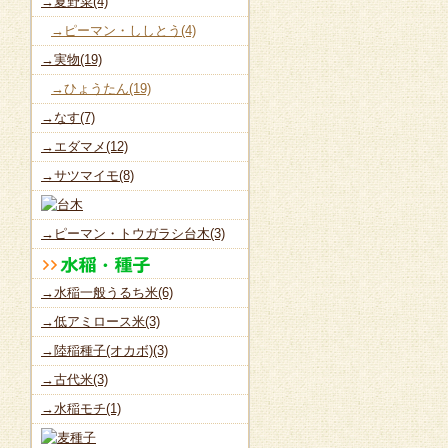
→夏野菜(4)
→ピーマン・ししとう(4)
→実物(19)
→ひょうたん(19)
→なす(7)
→エダマメ(12)
→サツマイモ(8)
→ピーマン・トウガラシ台木(3)
→水稲一般うるち米(6)
→低アミロース米(3)
→陸稲種子(オカボ)(3)
→古代米(3)
→水稲モチ(1)