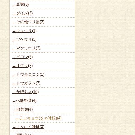
→豆類(5)
→ダイズ(3)
→その他ウリ類(2)
→キュウリ(1)
→ツケウリ(3)
→マクワウリ(3)
→メロン(2)
→オクラ(2)
→トウモロコシ(1)
→トウガラシ(7)
→かぼちゃ(10)
→伝統野菜(4)
→根菜類(4)
→ラッキョウ(タネ球根)(4)
→にんにく種球(3)