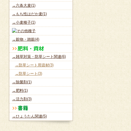
→六条大麦(1)
→もち性はだか麦(1)
→小麦種子(1)
→穀物・雑穀(4)
→雑草対策・防草シート関連(6)
→防草シート用資材(3)
→防草シート(3)
→除菌剤(1)
→肥料(1)
→活力剤(3)
→ひょうたん関連(5)