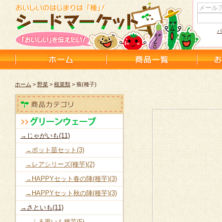
パ
ホーム
>
野菜
>
根菜類
> 蕪(種子)
→じゃがいも(11)
→ポット苗セット(3)
→レアシリーズ(種芋)(2)
→HAPPYセット春の陣(種芋)(3)
→HAPPYセット秋の陣(種芋)(3)
→さといも(11)
→ふる里いも種芋(5)