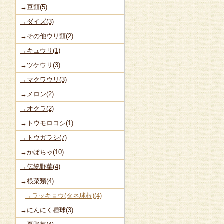
→豆類(5)
→ダイズ(3)
→その他ウリ類(2)
→キュウリ(1)
→ツケウリ(3)
→マクワウリ(3)
→メロン(2)
→オクラ(2)
→トウモロコシ(1)
→トウガラシ(7)
→かぼちゃ(10)
→伝統野菜(4)
→根菜類(4)
→ラッキョウ(タネ球根)(4)
→にんにく種球(3)