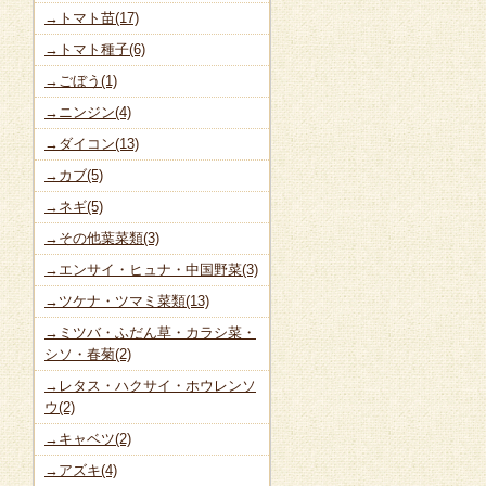
→トマト苗(17)
→トマト種子(6)
→ごぼう(1)
→ニンジン(4)
→ダイコン(13)
→カブ(5)
→ネギ(5)
→その他葉菜類(3)
→エンサイ・ヒュナ・中国野菜(3)
→ツケナ・ツマミ菜類(13)
→ミツバ・ふだん草・カラシ菜・
シソ・春菊(2)
→レタス・ハクサイ・ホウレンソ
ウ(2)
→キャベツ(2)
→アズキ(4)