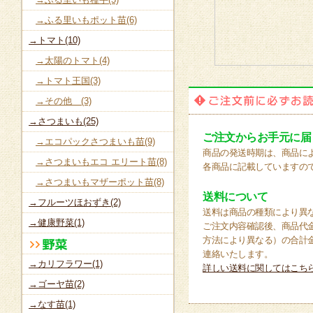
→ふる里いもポット苗(6)
→トマト(10)
→太陽のトマト(4)
→トマト王国(3)
→その他 (3)
→さつまいも(25)
ご注文からお手元に届
→エコパックさつまいも苗(9)
商品の発送時期は、商品に
→さつまいもエコ エリート苗(8)
各商品に記載していますの
→さつまいもマザーポット苗(8)
送料について
→フルーツほおずき(2)
送料は商品の種類により異
→健康野菜(1)
ご注文内容確認後、商品代
方法により異なる）の合計
連絡いたします。
→カリフラワー(1)
詳しい送料に関してはこち
→ゴーヤ苗(2)
→なす苗(1)