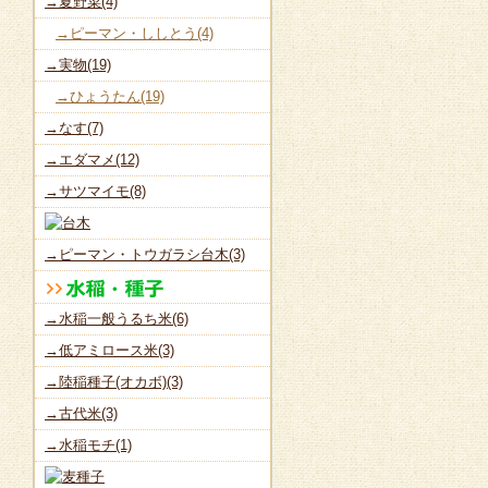
→夏野菜(4)
→ピーマン・ししとう(4)
→実物(19)
→ひょうたん(19)
→なす(7)
→エダマメ(12)
→サツマイモ(8)
→ピーマン・トウガラシ台木(3)
→水稲一般うるち米(6)
→低アミロース米(3)
→陸稲種子(オカボ)(3)
→古代米(3)
→水稲モチ(1)