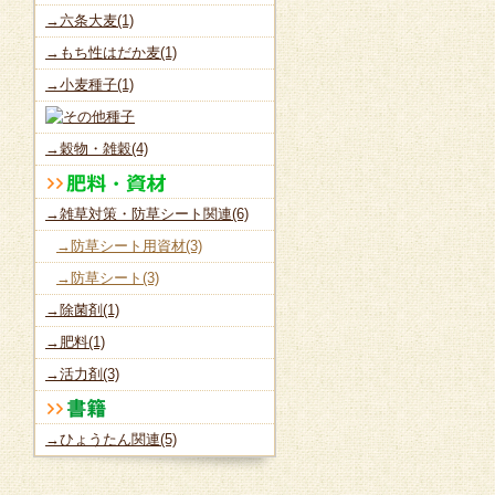
→六条大麦(1)
→もち性はだか麦(1)
→小麦種子(1)
→穀物・雑穀(4)
→雑草対策・防草シート関連(6)
→防草シート用資材(3)
→防草シート(3)
→除菌剤(1)
→肥料(1)
→活力剤(3)
→ひょうたん関連(5)