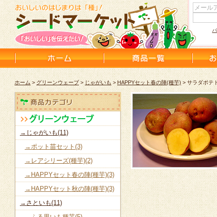
パ
ホーム
>
グリーンウェーブ
>
じゃがいも
>
HAPPYセット春の陣(種芋)
> サラダポテト
→じゃがいも(11)
→ポット苗セット(3)
→レアシリーズ(種芋)(2)
→HAPPYセット春の陣(種芋)(3)
→HAPPYセット秋の陣(種芋)(3)
→さといも(11)
→ふる里いも種芋(5)