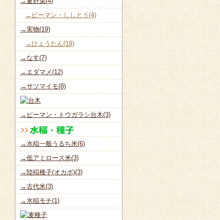
→夏野菜(4)
→ピーマン・ししとう(4)
→実物(19)
→ひょうたん(19)
→なす(7)
→エダマメ(12)
→サツマイモ(8)
→ピーマン・トウガラシ台木(3)
→水稲一般うるち米(6)
→低アミロース米(3)
→陸稲種子(オカボ)(3)
→古代米(3)
→水稲モチ(1)