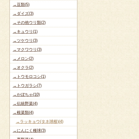
→豆類(5)
→ダイズ(3)
→その他ウリ類(2)
→キュウリ(1)
→ツケウリ(3)
→マクワウリ(3)
→メロン(2)
→オクラ(2)
→トウモロコシ(1)
→トウガラシ(7)
→かぼちゃ(10)
→伝統野菜(4)
→根菜類(4)
→ラッキョウ(タネ球根)(4)
→にんにく種球(3)