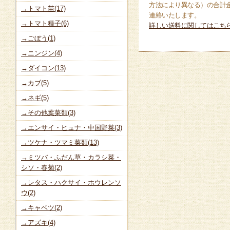
方法により異なる）の合計
→トマト苗(17)
連絡いたします。
→トマト種子(6)
詳しい送料に関してはこち
→ごぼう(1)
→ニンジン(4)
→ダイコン(13)
→カブ(5)
→ネギ(5)
→その他葉菜類(3)
→エンサイ・ヒュナ・中国野菜(3)
→ツケナ・ツマミ菜類(13)
→ミツバ・ふだん草・カラシ菜・
シソ・春菊(2)
→レタス・ハクサイ・ホウレンソ
ウ(2)
→キャベツ(2)
→アズキ(4)