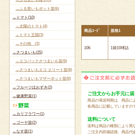
→ふる里いもポット苗(6)
→トマト(10)
→太陽のトマト(4)
商品ｺｰﾄﾞ
規格1
→トマト王国(3)
→その他 (3)
106
1袋10球詰
→さつまいも(25)
→エコパックさつまいも苗(9)
→さつまいもエコ エリート苗(8)
→さつまいもマザーポット苗(8)
→フルーツほおずき(2)
ご注文からお手元に届
→健康野菜(1)
商品の発送時期は、商品に
各商品に記載していますの
→カリフラワー(1)
送料について
→ゴーヤ苗(2)
送料は商品の種類により異
→なす苗(1)
ご注文内容確認後、商品代