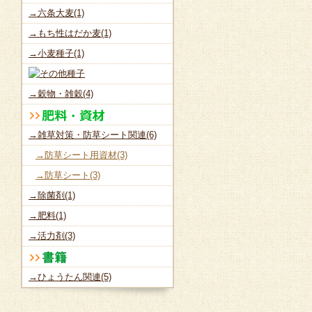
→六条大麦(1)
→もち性はだか麦(1)
→小麦種子(1)
→穀物・雑穀(4)
→雑草対策・防草シート関連(6)
→防草シート用資材(3)
→防草シート(3)
→除菌剤(1)
→肥料(1)
→活力剤(3)
→ひょうたん関連(5)